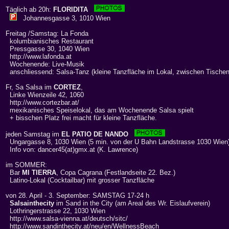
Täglich ab 20h:
FLORIDITA
Johannesgasse 3, 1010 Wien
Freitag /Samstag: La Fonda
kolumbianisches Restaurant
Pressgasse 30, 1040 Wien
http://www.lafonda.at
Wochenende: Live-Musik
anschliessend: Salsa-Tanz (kleine Tanzfläche im Lokal, zwischen Tischen
Fr, Sa Salsa im
CORTEZ
,
Linke Wienzeile 42, 1060
http://www.cortezbar.at/
mexikanisches Speiselokal, das am Wochenende Salsa spielt
+ bisschen Platz frei macht für kleine Tanzfläche.
jeden Samstag im
EL PATIO DE NANDO
Ungargasse 8, 1030 Wien (5 min. von der U Bahn Landstrasse 1030 Wien
Info von: dancer45(at)gmx.at (K. Lawrence)
im SOMMER:
Bar
MI TIERRA
, Copa Cagrana (Festlandseite 22. Bez.)
Latino-Lokal (Cocktailbar) mit grosser Tanzfläche
von 28. April - 3. September: SAMSTAG 17-24 h
Salsainthecity
im Sand in the City (am Areal des Wr. Eislaufverein)
Lothringerstrasse 22, 1030 Wien
http://www.salsa-vienna.at/deutsch/sitc/
http://www.sandinthecity.at/neu/en/WellnessBeach