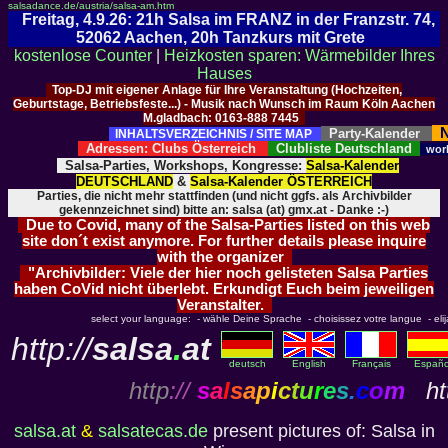
salsadance.de/austria/salsa-am.htm
Freitag, 4.9.26: 21h Salsa im FRANZ in der Franzstr. 74,
52062 Aachen, 20h Tanzkurs mit Grete
kostenlose Counter
|
Heizkosten sparen: Wärmebilder Ihres
Hauses
Top-DJ mit eigener Anlage für Ihre Veranstaltung (Hochzeiten,
Geburtstage, Betriebsfeste...) - Musik nach Wunsch im Raum Köln Aachen
M.gladbach: 0163-888 7445
N
Party-Kalender
INHALTSVERZEICHNIS / SITE MAP
Adressen: Clubs Österreich
Clubliste Deutschland
wor
Salsa-Parties, Workshops, Kongresse:
Salsa-Kalender
DEUTSCHLAND
&
Salsa-Kalender ÖSTERREICH
Parties, die nicht mehr stattfinden (und nicht ggfs. als Archivbilder
gekennzeichnet sind) bitte an: salsa (at) gmx.at - Danke :-)
Due to Covid, many of the Salsa-Parties listed on this web
site don´t exist anymore. For further details please inquire
with the organizer
"Archivbilder: Viele der hier noch gelisteten Salsa Parties
haben CoVid nicht überlebt. Erkundigt Euch beim jeweiligen
Veranstalter.
select your language: - wähle Deine Sprache - choisissez votre langue - elija 
http://
salsa
.
at
deutsch
English
Français
Españo
http
://
s
a
l
s
a
p
i
c
t
u
r
e
s
.
c
o
m
htt
salsa.at
&
salsatecas.de
present pictures of: Salsa in