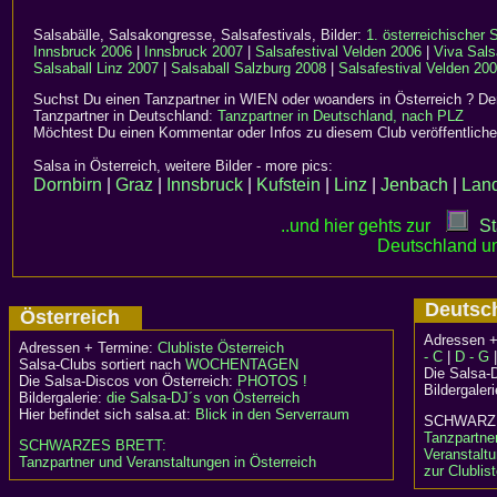
Salsabälle, Salsakongresse, Salsafestivals, Bilder:
1. österreichischer
Innsbruck 2006
|
Innsbruck 2007
|
Salsafestival Velden 2006
|
Viva Sals
Salsaball Linz 2007
|
Salsaball Salzburg 2008
|
Salsafestival Velden 20
Suchst Du einen Tanzpartner in WIEN oder woanders in Österreich ? De
Tanzpartner in Deutschland:
Tanzpartner in Deutschland, nach PLZ
Möchtest Du einen Kommentar oder Infos zu diesem Club veröffentliche
Salsa in Österreich, weitere Bilder - more pics:
Dornbirn
|
Graz
|
Innsbruck
|
Kufstein
|
Linz
|
Jenbach
|
Lan
..und hier gehts zur
St
Deutschland un
Deuts
Österreich
Adressen +
Adressen + Termine:
Clubliste Österreich
- C
|
D - G
Salsa-Clubs sortiert nach
WOCHENTAGEN
Die Salsa-
Die Salsa-Discos von Österreich:
PHOTOS !
Bildergaler
Bildergalerie:
die Salsa-DJ´s von Österreich
Hier befindet sich salsa.at:
Blick in den Serverraum
SCHWA
Tanzpartne
SCHWARZES BRETT:
Veranstalt
Tanzpartner und Veranstaltungen in Österreich
zur Clublis