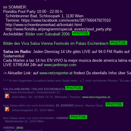
im SOMMER:
Floridita Pool Party 10:00 - 22:00 h
Schönbrunner Bad, Schlosspark 1, 1130 Wien
Termine: https://www.facebook.com/events/387766047927010
http://www.schoenbrunnerbad.at/kontakt.html
http://www.floridita.at/programm/special_events/pool_party.php
Archivbilder:
Bilder vom Salsaball 2006:
Bilder des Viva Salsa Vienna Festivals im Palais Eschenbach
Salsa im Radio
: Jeden Dienstag 14 Uhr gibts LIVE auf 94.0 FM Radio auf
Südamerika!
Cada Martes a las 14 hrs EN VIVO la mejor musica desde america latina e
LIVE STREAM 24h auf
www.jardinrojo.com
-> Aktueller Link: auf
www.netzreporter.at
findest Du ebenfalls Infos über S
* * * in den folgenden Locations leider kein Salsa mehr - z.T. noch archivierte Photos: "Es war e
SALSA-AND-MORE / PALAIS ESCHENBACH
im Palais Eschenbach, Getreidemarkt 12
1010 Wien, Tel.: 01/585 70 75, Webseite / Termine:
www.dancingsalsa.at
kein Salsa mehr, nur noch Archivbilder:
EL DORADO
(ehem.: Nueva Vista)
Johannesgasse 21, 1010 Wien
kein Salsa meht, nur noch Archivbilder:
HABANA
Mahlerstrasse 11, 1010 Wien
ANDINO
,
(Bild)
1060, Münzwardeingasse 2