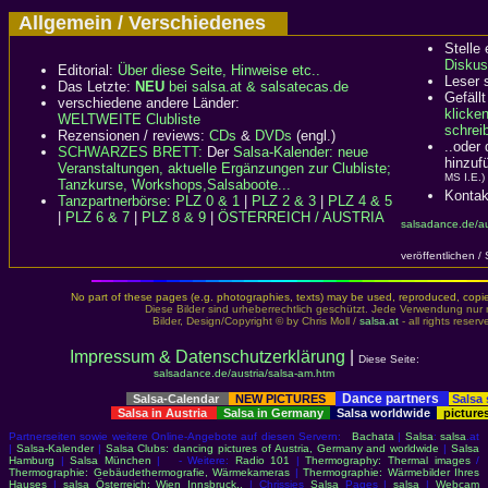
Allgemein / Verschiedenes
Stelle
Diskus
Editorial:
Über diese Seite, Hinweise etc..
Leser 
Das Letzte:
NEU
bei salsa.at & salsatecas.de
Gefällt
verschiedene andere Länder:
klicke
WELTWEITE Clubliste
schreib
Rezensionen / reviews:
CDs
&
DVDs
(engl.)
..oder
SCHWARZES BRETT:
Der
Salsa-Kalender: neue
hinzuf
Veranstaltungen, aktuelle Ergänzungen zur Clubliste;
MS I.E.)
Tanzkurse, Workshops,Salsaboote...
Kontak
Tanzpartnerbörse
:
PLZ 0 & 1
|
PLZ 2 & 3
|
PLZ 4 & 5
|
PLZ 6 & 7
|
PLZ 8 & 9
|
ÖSTERREICH / AUSTRIA
salsadance.de/au
veröffentlichen /
No part of these pages (e.g. photographies, texts) may be used, reproduced, copied,
Diese Bilder sind urheberrechtlich geschützt. Jede Verwendung nur 
Bilder, Design/Copyright © by Chris Moll /
salsa.at
- all rights reser
Impressum & Datenschutzerklärung
|
Diese Seite:
salsadance.de/austria/salsa-am.htm
Dance partners
Salsa-Calendar
NEW PICTURES
Salsa
Salsa in Austria
Salsa in Germany
Salsa worldwide
picture
Partnerseiten sowie weitere Online-Angebote auf diesen Servern:
Bachata
|
Salsa
:
salsa
.at
|
Salsa-Kalender
|
Salsa Clubs: dancing pictures of Austria, Germany and worldwide
|
Salsa
Hamburg
|
Salsa München
| - Weitere:
Radio 101
|
Thermography: Thermal images
/
Thermographie: Gebäudethermografie, Wärmekameras
|
Thermographie: Wärmebilder Ihres
Hauses
|
salsa Österreich: Wien Innsbruck..
| Chrissies
Salsa
Pages |
salsa
|
Webcam