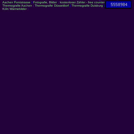
Aachen Pontstrasse
|
Fotografie, Bilder
|
kostenloser Zähler - free counter
Thermografie Aachen
|
Thermografie Düsseldorf
|
Thermografie Duisburg
|
Köln Wärmebilder
|