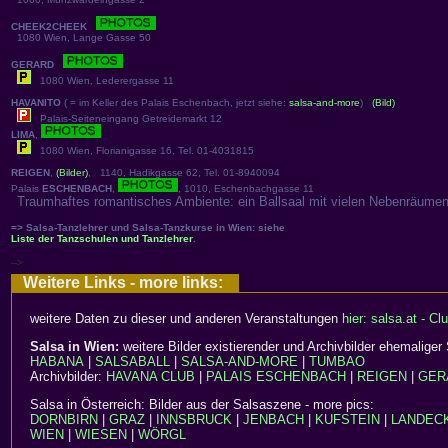
CHEEK2CHEEK
1080 Wien, Lange Gasse 50
GERARD
1080 Wien, Lederergasse 11
HAVANITO
( = im Keller des Palais Eschenbach, jetzt siehe:
salsa-and-more
)
(Bild)
Palais-Seiteneingang Getreidemarkt 12
LIMA
,
1080 Wien, Florianigasse 16, Tel. 01-4031815
REIGEN
,
(Bilder)
, 1140, Hadikgasse 62, Tel. 01-8940094
Palais
ESCHENBACH
,
, 1010, Eschenbachgasse 11
Traumhaftes romantisches Ambiente: ein Ballsaal mit vielen Nebenräumen,
=> Salsa-Tanzlehrer und Salsa-Tanzkurse in Wien: siehe
Liste der Tanzschulen und Tanzlehrer
.
-->
Weitere Links - more links:
weitere Daten zu dieser und anderen Veranstaltungen
hier: salsa.at - Clu
Salsa in Wien:
weitere Bilder existierender und Archivbilder ehemalige
HABANA
|
SALSABALL
|
SALSA-AND-MORE
|
TUMBAO
Archivbilder:
HAVANA CLUB
|
PALAIS ESCHENBACH
|
REIGEN
|
GER
Salsa in Österreich: Bilder aus der Salsaszene - more pics:
DORNBIRN
|
GRAZ
|
INNSBRUCK
|
JENBACH
|
KUFSTEIN
|
LANDEC
WIEN
|
WIESEN
|
WÖRGL