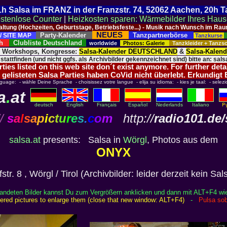
 21h Salsa im FRANZ in der Franzstr. 74, 52062 Aachen, 20h 
stenlose Counter
|
Heizkosten sparen: Wärmebilder Ihres Hau
taltung (Hochzeiten, Geburtstage, Betriebsfeste...) - Musik nach Wunsch im 
NEUES
Party-Kalender
Tanzpartnerbörse
/ SITE MAP
Tanzkurse
ich
Clubliste Deutschland
worldwide
Photos: Galerie
Tanzkleider + Tanz
, Workshops, Kongresse:
Salsa-Kalender DEUTSCHLAND
&
Salsa-Kalen
 stattfinden (und nicht ggfs. als Archivbilder gekennzeichnet sind) bitte an: salsa
ies listed on this web site don´t exist anymore. For further deta
 gelisteten Salsa Parties haben CoVid nicht überlebt. Erkundigt
nguage: - wähle Deine Sprache - choisissez votre langue - elija su idioma: - kies je taal: - selezi
a
.
at
deutsch
English
Français
Español
Nederlands
Italiano
/
s
a
l
s
a
p
i
c
t
u
r
e
s
.
c
o
m
http://
radio101.de/
salsa.at
presents: Salsa in
Wörgl
, Photos aus dem
ONYX
tr. 8 , Wörgl / Tirol (Archivbilder: leider derzeit kein Sa
randeten Bilder kannst Du zum Vergrößern anklicken und dann mit ALT+F4 wi
rdered pictures to enlarge them (close that new window: ALT+F4)
-
Pulsa sob