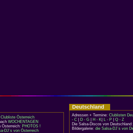
Deutschland
Adressen + Termine:
Clublisten De
:
Clubliste Österreich
- C
|
D - G
|
H - K
|
L - P
|
Q - Z
 nach
WOCHENTAGEN
Die Salsa-Discos von Deutschland
n Österreich:
PHOTOS !
Bildergalerie:
die Salsa-DJ´s von D
sa-DJ´s von Österreich