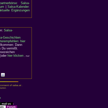
partnerbörse: Salsa-
rum
|
Salsa-Kalender:
aktuelle Ergänzungen
on:
Salsa-
sa-Geschichten
terempfehlen: hier
willkommen: Dann
s Du vermißt.
Lesezeichen
(oder
hier klicken
, nur
consent of salsa.at .
attet.
m
mail us
sses
Forum