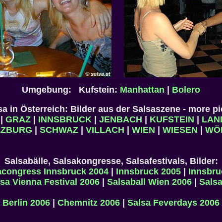
Umgebung: Kufstein:
Manhattan
|
Bolero
sa in Österreich: Bilder aus der Salsaszene - more p
|
GRAZ
|
INNSBRUCK
|
JENBACH
|
KUFSTEIN
|
LAN
LZBURG
|
SCHWAZ
|
VILLACH
|
WIEN
|
WIESEN
|
WÖ
Salsabälle, Salsakongresse, Salsafestivals, Bilder:
sacongress Innsbruck 2004
|
Innsbruck 2005
|
Innsbru
lsa Vienna Festival 2006
|
Salsaball Wien 2006
|
Salsa
Berlin 2006
|
Chemnitz 2006
|
Salsa Feverdays 2006