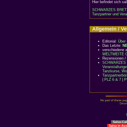
Hier befindet sich sa
SCHWARZES BRET
Tanzpartner und Vera
Allgemein / 
Editorial:
Über 
Das Letzte:
N
verschiedene a
WELTWEITE Cl
Rezensionen /
SCHWARZES 
Veranstaltunge
Tanzkurse, Wo
Tanzpartnerbö
|
PLZ 6 & 7
|
P
No part of these pag
Diese
Salsa-Ca
Salsa in Au