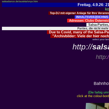
salsadance.de/austria/onyx.htm
Freitag, 4.9.26:
ko
Top-DJ mit eigener Anlage für Ihre Verans
INHALTSVERZEICHNIS 
Adressen: Clubs Österre
Salsa-Parties
Parties, die nicht mehr
Due to Covid, many of the Salsa-Part
"Archivbilder: Viele der hier noch
select your la
http://
sals
http
:/
Bahnhofs
(Die farbig um
click at the colour-bo