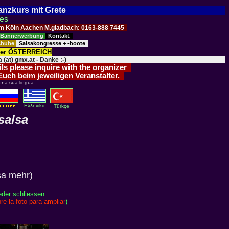
Tanzkurs mit Grete
ses
Raum Köln Aachen M.gladbach: 0163-888 7445
Bannerwerbung
Kontakt
schuhe
Salsakongresse + -boote
der ÖSTERREICH
 (at) gmx.at - Danke :-)
ils please inquire with the organizer
 Euch beim jeweiligen Veranstalter.
ona sua lingua:
Eλληvikα
Türkçe
salsa
lsa mehr)
eder schliessen
re la foto para ampliar
)