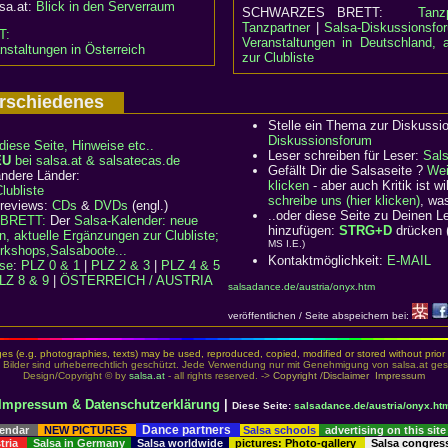
lsa.at:
Blick in den Serverraum
SCHWARZES BRETT:
Tanz
Tanzpartner
|
Salsa-Diskussionsfo
T:
Veranstaltungen in Deutschland, 
nstaltungen in Österreich
zur Clubliste
Verschiedenes
Stelle ein Thema zur Diskussi
Diskussionsforum
diese Seite, Hinweise etc..
Leser schreiben für Leser:
Sal
EU
bei salsa.at & salsatecas.de
Gefällt Dir die Salsaseite ?
Wei
ndere Länder:
klicken
- aber auch Kritik ist 
ubliste
schreibe uns (hier klicken)
, wa
 reviews:
CDs
&
DVDs
(engl.)
..oder diese Seite zu Deinen 
BRETT:
Der
Salsa-Kalender: neue
hinzufügen:
STRG+D
drücken 
n, aktuelle Ergänzungen zur Clubliste;
MS I.E.)
rkshops,Salsaboote...
Kontaktmöglichkeit:
E-MAIL
rse
:
PLZ 0 & 1
|
PLZ 2 & 3
|
PLZ 4 & 5
LZ 8 & 9
|
ÖSTERREICH / AUSTRIA
salsadance.de/austria/onyx.htm
veröffentlichen / Seite abspeichern bei:
es (e.g. photographies, texts) may be used, reproduced, copied, modified or stored without prior 
 Bilder sind urheberrechtlich geschützt. Jede Verwendung nur mit Genehmigung von salsa.at gest
Design/Copyright © by
salsa.at
- all rights reserved. ->
Copyright /Disclaimer
Impressum
Impressum & Datenschutzerklärung
|
Diese Seite:
salsadance.de/austria/onyx.ht
Dance partners
lendar
NEW PICTURES
Salsa schools
advertising on this site
stria
Salsa in Germany
Salsa worldwide
pictures: Photo-gallery
Salsa congre