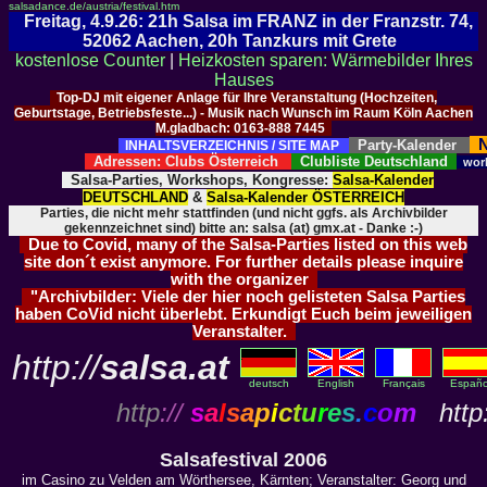
salsadance.de/austria/festival.htm
Freitag, 4.9.26: 21h Salsa im FRANZ in der Franzstr. 74,
52062 Aachen, 20h Tanzkurs mit Grete
kostenlose Counter
|
Heizkosten sparen: Wärmebilder Ihres
Hauses
Top-DJ mit eigener Anlage für Ihre Veranstaltung (Hochzeiten,
Geburtstage, Betriebsfeste...) - Musik nach Wunsch im Raum Köln Aachen
M.gladbach: 0163-888 7445
N
Party-Kalender
INHALTSVERZEICHNIS / SITE MAP
Adressen: Clubs Österreich
Clubliste Deutschland
wor
Salsa-Parties, Workshops, Kongresse:
Salsa-Kalender
DEUTSCHLAND
&
Salsa-Kalender ÖSTERREICH
Parties, die nicht mehr stattfinden (und nicht ggfs. als Archivbilder
gekennzeichnet sind) bitte an: salsa (at) gmx.at - Danke :-)
Due to Covid, many of the Salsa-Parties listed on this web
site don´t exist anymore. For further details please inquire
with the organizer
"Archivbilder: Viele der hier noch gelisteten Salsa Parties
haben CoVid nicht überlebt. Erkundigt Euch beim jeweiligen
Veranstalter.
http://
salsa.at
deutsch
English
Français
Españo
http
://
s
a
l
s
a
p
i
c
t
u
r
e
s
.
c
o
m
http:
Salsafestival 2006
im Casino zu Velden am Wörthersee, Kärnten; Veranstalter: Georg und