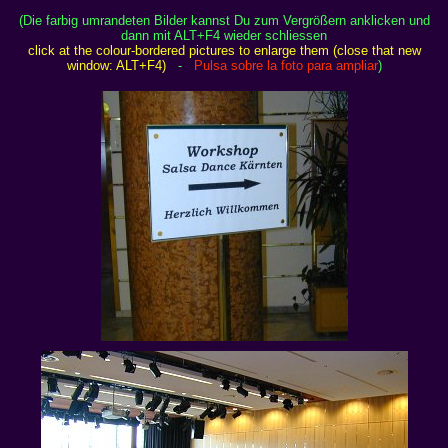
(Die farbig umrandeten Bilder kannst Du zum Vergrößern anklicken und
dann mit ALT+F4 wieder schliessen
click at the colour-bordered pictures to enlarge them (close that new
window: ALT+F4)
-
Pulsa sobre la foto para ampliar
)