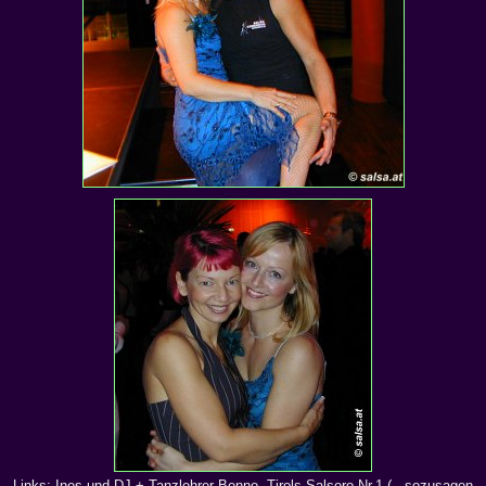
Links: Ines und DJ + Tanzlehrer Benno, Tirols Salsero Nr.1 (...sozusagen