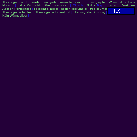
Thermographie: Gebäudethermografie, Wärmekameras
|
Thermographie: Wärmebilder Ihres
Hauses
|
salsa Österreich: Wien Innsbruck..
| Chrissies
Salsa
Pages |
salsa
|
Webcam
Aachen Pontstrasse
|
Fotografie, Bilder
|
kostenloser Zähler - free counter
Thermografie Aachen
|
Thermografie Düsseldorf
|
Thermografie Duisburg
|
Köln Wärmebilder
|