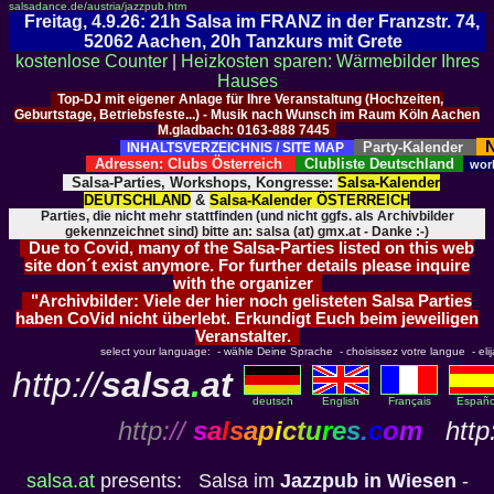
salsadance.de/austria/jazzpub.htm
Freitag, 4.9.26: 21h Salsa im FRANZ in der Franzstr. 74,
52062 Aachen, 20h Tanzkurs mit Grete
kostenlose Counter
|
Heizkosten sparen: Wärmebilder Ihres
Hauses
Top-DJ mit eigener Anlage für Ihre Veranstaltung (Hochzeiten,
Geburtstage, Betriebsfeste...) - Musik nach Wunsch im Raum Köln Aachen
M.gladbach: 0163-888 7445
N
Party-Kalender
INHALTSVERZEICHNIS / SITE MAP
Adressen: Clubs Österreich
Clubliste Deutschland
wor
Salsa-Parties, Workshops, Kongresse:
Salsa-Kalender
DEUTSCHLAND
&
Salsa-Kalender ÖSTERREICH
Parties, die nicht mehr stattfinden (und nicht ggfs. als Archivbilder
gekennzeichnet sind) bitte an: salsa (at) gmx.at - Danke :-)
Due to Covid, many of the Salsa-Parties listed on this web
site don´t exist anymore. For further details please inquire
with the organizer
"Archivbilder: Viele der hier noch gelisteten Salsa Parties
haben CoVid nicht überlebt. Erkundigt Euch beim jeweiligen
Veranstalter.
select your language: - wähle Deine Sprache - choisissez votre langue - elija 
http://
salsa
.
at
deutsch
English
Français
Españo
http
://
s
a
l
s
a
p
i
c
t
u
r
e
s
.
c
o
m
http:
salsa.at
presents: Salsa im
Jazzpub in Wiesen
-