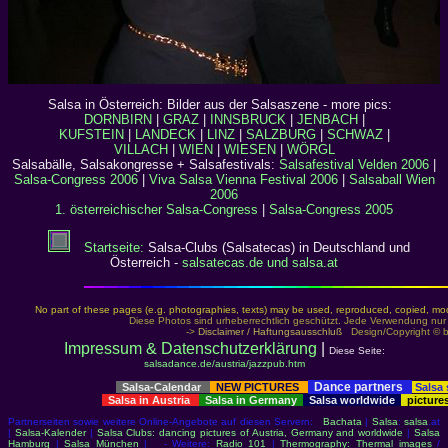
Salsa in Österreich: Bilder aus der Salsaszene - more pics:
DORNBIRN
|
GRAZ
|
INNSBRUCK
|
JENBACH
|
KUFSTEIN
|
LANDECK
|
LINZ
|
SALZBURG
|
SCHWAZ
|
VILLACH
|
WIEN
|
WIESEN
|
WÖRGL
Salsabälle, Salsakongresse + Salsafestivals:
Salsafestival Velden 2006
|
Salsa-Congress 2006
|
Viva Salsa Vienna Festival 2006
|
Salsaball Wien
2006
1. österreichischer Salsa-Congress
|
Salsa-Congress 2005
Startseite:
Salsa-Clubs (Salsatecas) in Deutschland und
Österreich -
salsatecas.de und salsa.at
No part of these pages (e.g. photographies, texts) may be used, reproduced, copied, modi
Diese Photos sind urheberrechtlich geschützt. Jede Verwendung nur
->
Disclaimer / Haftungsausschluß
Design/Copyright © by s
Impressum & Datenschutzerklärung
|
Diese Seite:
salsadance.de/austria/jazzpub.htm
Dance partners
Salsa-Calendar
NEW PICTURES
Salsa
Salsa in Austria
Salsa in Germany
Salsa worldwide
picture
Partnerseiten sowie weitere Online-Angebote auf diesen Servern:
Bachata
|
Salsa
:
salsa
.at
|
Salsa-Kalender
|
Salsa Clubs: dancing pictures of Austria, Germany and worldwide
|
Salsa
Hamburg
|
Salsa München
| - Weitere:
Radio 101
|
Thermography: Thermal images
/