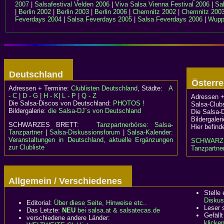
2007
|
Salsafestival Velden 2006
|
Viva Salsa Vienna Festival 2006
|
Sa
|
Berlin 2002
|
Berlin 2003
|
Berlin 2006
|
Chemnitz 2002
|
Chemnitz 200
Feverdays 2004
|
Salsa Feverdays 2005
|
Salsa Feverdays 2006
|
Wupp
Deutschland
Österr
Adressen + Termine:
Clublisten Deutschland
, Städte:
A
- C
|
D - G
|
H - K
|
L - P
|
Q - Z
Adressen +
Die Salsa-Discos von Deutschland:
PHOTOS !
Salsa-Clubs
Bildergalerie:
die Salsa-DJ´s von Deutschland
Die Salsa-
Bildergaler
SCHWARZES BRETT:
Tanzpartnerbörse: Salsa-
Hier befind
Tanzpartner
|
Salsa-Diskussionsforum
|
Salsa-Kalender:
Veranstaltungen in Deutschland, aktuelle Ergänzungen
SCHWARZ
zur Clubliste
Tanzpartner
Allgemein / Verschiedenes
Stelle
Diskus
Editorial:
Über diese Seite, Hinweise etc..
Leser 
Das Letzte:
NEU
bei salsa.at & salsatecas.de
Gefällt
verschiedene andere Länder:
klicke