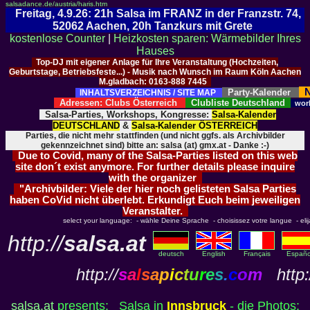
salsadance.de/austria/haris.htm
Freitag, 4.9.26: 21h Salsa im FRANZ in der Franzstr. 74,
52062 Aachen, 20h Tanzkurs mit Grete
kostenlose Counter
|
Heizkosten sparen: Wärmebilder Ihres
Hauses
Top-DJ mit eigener Anlage für Ihre Veranstaltung (Hochzeiten,
Geburtstage, Betriebsfeste...) - Musik nach Wunsch im Raum Köln Aachen
M.gladbach: 0163-888 7445
N
Party-Kalender
INHALTSVERZEICHNIS / SITE MAP
Adressen: Clubs Österreich
Clubliste Deutschland
wor
Salsa-Parties, Workshops, Kongresse:
Salsa-Kalender
DEUTSCHLAND
&
Salsa-Kalender ÖSTERREICH
Parties, die nicht mehr stattfinden (und nicht ggfs. als Archivbilder
gekennzeichnet sind) bitte an: salsa (at) gmx.at - Danke :-)
Due to Covid, many of the Salsa-Parties listed on this web
site don´t exist anymore. For further details please inquire
with the organizer
"Archivbilder: Viele der hier noch gelisteten Salsa Parties
haben CoVid nicht überlebt. Erkundigt Euch beim jeweiligen
Veranstalter.
select your language: - wähle Deine Sprache - choisissez votre langue - elija 
http://
salsa.at
deutsch
English
Français
Españo
http://
s
a
l
s
a
p
i
c
t
u
r
e
s
.
c
o
m
http:
salsa.at
presents: Salsa in
Innsbruck
- die Photos: