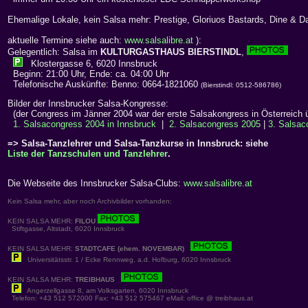
Ehemalige Lokale, kein Salsa mehr: Prestige, Gloriuos Bastards, Dine & Da
aktuelle Termine siehe auch:
www.salsalibre.at
):
Gelegentlich: Salsa im
KULTURGASTHAUS BIERSTINDL
,
Klostergasse 6, 6020 Innsbruck
Beginn: 21:00 Uhr, Ende: ca. 04:00 Uhr
Telefonische Auskünfte: Benno: 0664-1821060
(Bierstindl: 0512-586786)
Bilder der Innsbrucker Salsa-Kongresse:
(der Congress im Jänner 2004 war der erste Salsakongress in Österreich 
1. Salsacongress 2004 in Innsbruck
|
2. Salsacongress 2005
|
3. Salsac
=> Salsa-Tanzlehrer und Salsa-Tanzkurse in Innsbruck: siehe
Liste der Tanzschulen und Tanzlehrer
.
Die Webseite des Innsbrucker Salsa-Clubs:
www.salsalibre.at
Kein Salsa mehr, aber noch Archivbilder vorhanden:
KEIN SALSA MEHR:
FILOU
Stiftgasse, Altstadt, 6020 Innsbruck
KEIN SALSA MEHR:
STADTCAFE (ehem. NOVEMBAR)
Universitätsstr. 1 / Ecke Rennweg, a.d. Hofburg, 6020 Innsbruck
KEIN SALSA MEHR:
TREIBHAUS
Angerzellgasse 8, am Volksgarten, 6020 Innsbruck
Telefon: +43 512 572000 Fax: +43 512 575467 eMail: office @ treibhaus.at