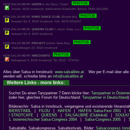
KEIN SALSA MEHR:
HAFEN
in der Disco "Crash"
Innrain, 6020 Innsbruck; telefonische Auskünfte: Benno: 0664-1821060
KEIN SALSA MEHR:
KIWIS DANCE CLUB
, (Eintritt frei)
Amraser Str. 6, 6020 Innsbruck. Info: 0676-5203447
KEIN SALSA MEHR:
QUEENS CLUB
(= ehem. Kiwis, s.o.)
Amraser Str. 6, 6020 Innsbruck
KEIN SALSA MEHR:
PROJECT
(ehem: Haris Bar),
Viaduktbogen 23, 6020 Innsbruck
KEIN SALSA MEHR:
INNCOGNITO
Seilergasse 5, 6020 Innsbruck; Tel. 0512 - 574704
Alles über Salsa in Innsbruck:
www.salsalibre.at
. Wer per E-mail über alle 
werden will, schreibe bitte an
info@salsalibre.at
Weitere Links - more links:
Suchst Du einen Tanzpartner ? Dann klicke hier:
Tanzpartner in Österre
(oder hier, gleiches Forum für Deutschland:
Tanzpartner in Deutschland
)
Bilderarchiv: Salsa in Innsbruck, vergangene und existierende Veranstal
BIERSTINDL
|
FILOU
|
HAFEN
|
HAFEN: Salsa-Fest 2001
|
/ STADTCAFE
|
QUEENS
|
SALSALIBRE (Clublokal)
|
SOULKI
1. österreichischer Salsa-Congress 2004
|
Salsa-Congress 2005
|
Salsabälle, Salsakongresse, Salsafestivals, Bilder:
Salsacongress Inns