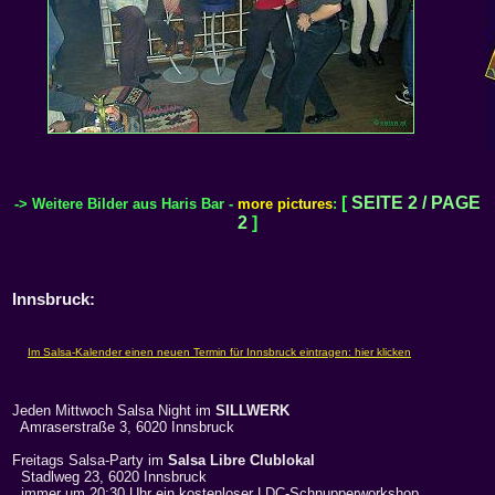
[
SEITE 2 / PAGE
->
Weitere Bilder aus Haris Bar -
more pictures
:
2
]
Innsbruck:
Jeden Mittwoch Salsa Night im
SILLWERK
Amraserstraße 3, 6020 Innsbruck
Freitags Salsa-Party im
Salsa Libre Clublokal
Stadlweg 23, 6020 Innsbruck
immer um 20:30 Uhr ein kostenloser LDC-Schnupperworkshop