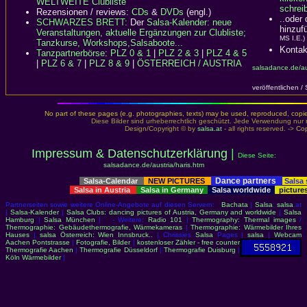
WELTWEITE Clubliste
schreib
Rezensionen / reviews:
CDs
&
DVDs
(engl.)
..oder
SCHWARZES BRETT:
Der
Salsa-Kalender: neue
hinzuf
Veranstaltungen, aktuelle Ergänzungen zur Clubliste;
MS I.E.)
Tanzkurse, Workshops,Salsaboote...
Kontak
Tanzpartnerbörse
:
PLZ 0 & 1
|
PLZ 2 & 3
|
PLZ 4 & 5
|
PLZ 6 & 7
|
PLZ 8 & 9
|
ÖSTERREICH / AUSTRIA
salsadance.de/au
veröffentlichen /
No part of these pages (e.g. photographies, texts) may be used, reproduced, copied,
Diese Bilder sind urheberrechtlich geschützt. Jede Verwendung nur 
Design/Copyright © by
salsa.at
- all rights reserved. ->
Cop
Impressum & Datenschutzerklärung
|
Diese Seite:
salsadance.de/austria/haris.htm
Dance partners
Salsa-Calendar
NEW PICTURES
Salsa
Salsa in Austria
Salsa in Germany
Salsa worldwide
picture
Partnerseiten sowie weitere Online-Angebote auf diesen Servern:
Bachata
|
Salsa
:
salsa
.at
|
Salsa-Kalender
|
Salsa Clubs: dancing pictures of Austria, Germany and worldwide
|
Salsa
Hamburg
|
Salsa München
| - Weitere:
Radio 101
|
Thermography: Thermal images
/
Thermographie: Gebäudethermografie, Wärmekameras
|
Thermographie: Wärmebilder Ihres
Hauses
|
salsa Österreich: Wien Innsbruck..
| Chrissies
Salsa
Pages |
salsa
|
Webcam
Aachen Pontstrasse
|
Fotografie, Bilder
|
kostenloser Zähler - free counter
Thermografie Aachen
|
Thermografie Düsseldorf
|
Thermografie Duisburg
|
Köln Wärmebilder
|