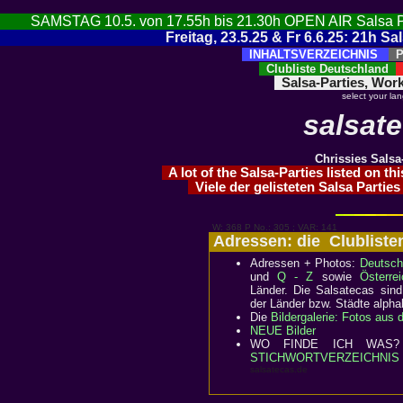
SAMSTAG 10.5. von 17.55h bis 21.30h OPEN AIR Salsa Party
Freitag, 23.5.25 & Fr 6.6.25: 21h 
INHALTSVERZEICHNIS
Pa
Clubliste Deutschland
A
Salsa-Parties, Wor
select your la
salsat
Chrissies Salsa
A lot of the Salsa-Parties listed on th
Viele der gelisteten Salsa Partie
W: 368 P No.: 305 ; VAR: 141
Adressen: die Clublist
Adressen + Photos:
Deutsch
und
Q - Z
sowie
Österrei
Länder. Die Salsatecas sin
der Länder bzw. Städte alphab
Die
Bildergalerie: Fotos aus
NEUE Bilder
WO FINDE ICH WAS? Im
STICHWORTVERZEICHNIS
salsatecas.de