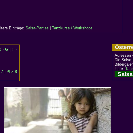
itere Einträge:
Salsa-Parties
|
Tanzkurse / Workshops
Öster
D - G
|
H -
Adressen 
Die Salsa-
Bildergale
Liste:
Tanz
 7
|
PLZ 8
Salsa