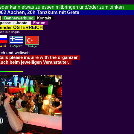
jeder kann etwas zu essen mitbringen und/oder zum trinken
52062 Aachen, 20h Tanzkurs mit Grete
n
Bannerwerbung
Kontakt
resse + -boote
Forum
alender ÖSTERREICH
ona sua lingua:
Eλληνικα
Türkçe
ich und weltweit
etails please inquire with the organizer
Euch beim jeweiligen Veranstalter.