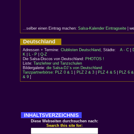
...selber einen Eintrag machen:
Salsa-Kalender Eintragseite
| we
Deutschland
Adressen + Termine:
Clublisten Deutschland
, Städte:
A - C
|
K
|
L - P
|
Q-Z
Die Salsa-Discos von Deutschland:
PHOTOS !
Liste:
Tanzlehrer und Tanzschulen
Bildergalerie:
die Salsa-DJ´s von Deutschland
Tanzpartnerbörse:
PLZ 0 & 1
|
PLZ 2 & 3
|
PLZ 4 & 5
|
PLZ 6 &
& 9
]
INHALTSVERZEICHNIS
Diese Webseiten durchsuchen nach:
Search this site for: