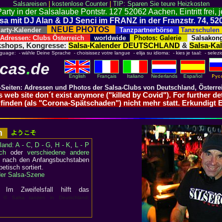
Salsareisen
|
kostenlose Counter
|
TIP: Sparen Sie teure Heizkosten
 in der Salsalaube Pontstr. 127 52062 Aachen, Eintritt frei, 
Salsa mit DJ Alan & DJ Senci im FRANZ in der Franzstr. 74, 
NEUE PHOTOS
rty-Kalender
Tanzpartnerbörse
Tanzschule
dressen: Clubs Österreich
worldwide
Photos: Galerie
Salsakong
kshops, Kongresse:
Salsa-Kalender DEUTSCHLAND
&
Salsa-K
nguage: - wähle Deine Sprache - choisissez votre langue - elija su idioma: - kies je taal: - selezi
ecas
.
de
English
Français
Italiano
Nederlands
Español
-Seiten: Adressen und Photos der Salsa-Clubs von Deutschland, Österre
is web site don´t exist anymore ("killed by Covid"). For further d
s finden (als "Corona-Spätschaden") nicht mehr statt. Erkundigt 
en
land: A - C
,
D - G
,
H - K
,
L - P
ch
oder
verschiedene andere
d nach den Anfangsbuchstaben
etisch sortiert.
 der Salsa-Szene
 Zweifelsfall hilft das
© Salsa tanzen in Deutschland: