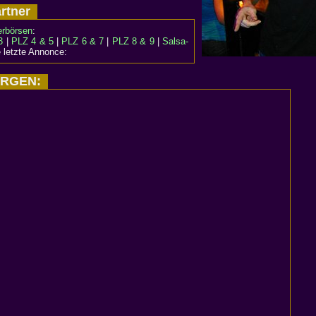
artner
erbörsen
:
3
|
PLZ 4 & 5
|
PLZ 6 & 7
|
PLZ 8 & 9
|
Salsa-
 letzte Annonce:
MORGEN: