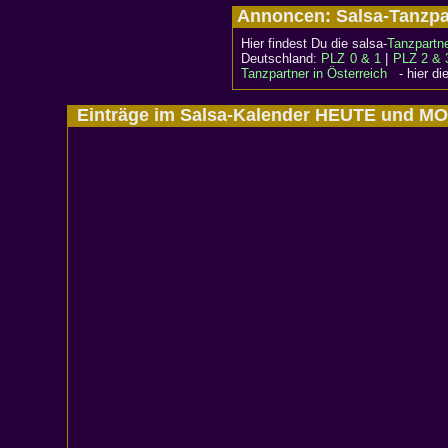
Annoncen: Salsa-Tanzp
Hier findest Du die salsa-
Tanzpartn
Deutschland:
PLZ 0 & 1
|
PLZ 2 & 
Tanzpartner in Österreich
- hier die
Einträge im Salsa-Kalender HEUTE und 